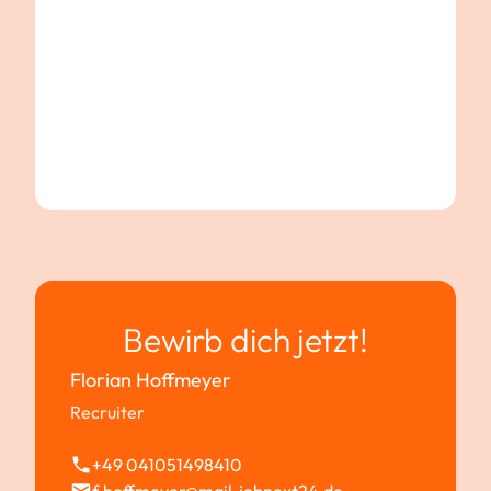
Bewirb dich jetzt!
Florian Hoffmeyer
Recruiter
+49 041051498410