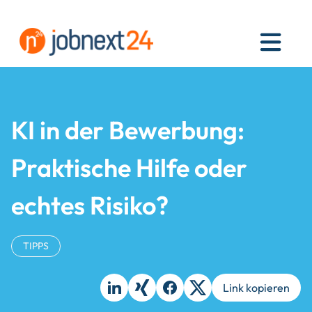
MEN
KI in der Bewerbung:
Praktische Hilfe oder
echtes Risiko?
TIPPS
Link kopieren