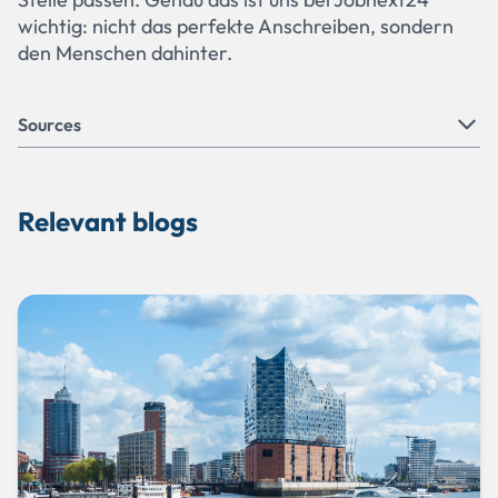
wichtig: nicht das perfekte Anschreiben, sondern
den Menschen dahinter.
Sources
KI im Bewerbungsprozess
Relevant blogs
Bewerben mit KI
KI für Bewerbung
Wie dir KI bei deiner Bewerbung helfen kann
ki und karriere wie kuenstliche intelligenz den
bewerbungsprozess praegt
Immer mehr Bewerber verwenden KI für ihr
Anschreiben