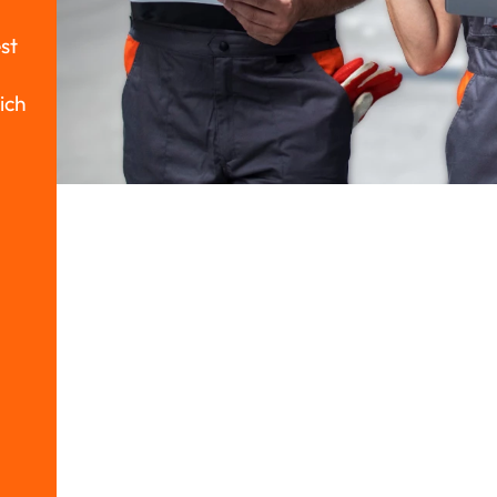
st
ich