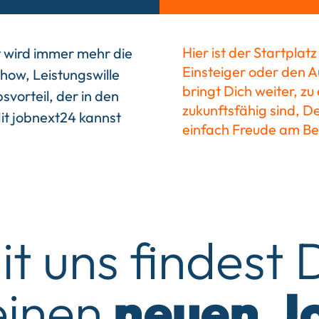
Hier ist der Startplat
t wird immer mehr die
Einsteiger oder den Au
ow, Leistungswille
bringt Dich weiter, zu 
vorteil, der in den
zukunftsfähig sind, D
it jobnext24 kannst
einfach Freude am Be
it uns findest 
inen
neuen
J