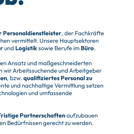
 Personaldienstleister
, der Fachkräfte
chen vermittelt. Unsere Hauptsektoren
er
und
Logistik
sowie Berufe im
Büro
.
ven Ansatz und maßgeschneiderten
n wir Arbeitssuchende und Arbeitgeber
len
, bzw.
qualifiziertes Personal zu
iente und nachhaltige Vermittlung setzen
echnologien und umfassende
ristige Partnerschaften
aufzubauen
len Bedürfnissen gerecht zu werden.