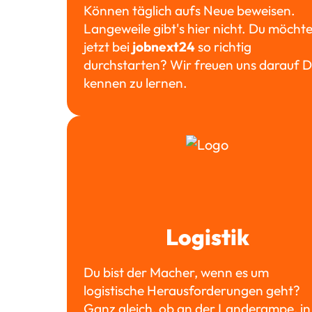
Können täglich aufs Neue beweisen.
Langeweile gibt's hier nicht. Du möchte
jetzt bei
jobnext24
so richtig
durchstarten? Wir freuen uns darauf D
kennen zu lernen.
Logistik
Du bist der Macher, wenn es um
logistische Herausforderungen geht?
Ganz gleich, ob an der Landerampe, in