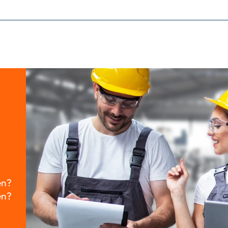
en?
en?