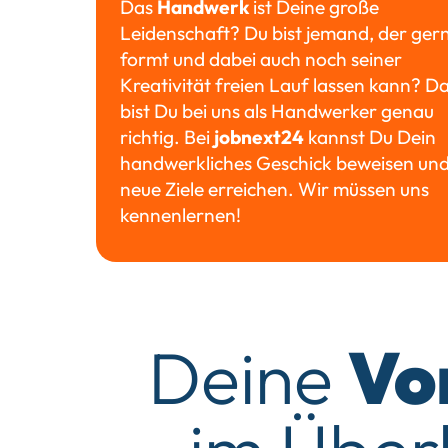
Das
Handwerk
ist Deine große
Leidenschaft? Du bist jemand, der ger
formt und dabei auch noch seiner
Kreativität freien Lauf lassen kann? D
bist Du bei uns als Handwerker genau
richtig. Bei
jobnext24
kannst Du Dein
handwerkliches Geschick beweisen un
neue Ziele erreichen. Wir müssen uns
kennenlernen!
Deine
Vo