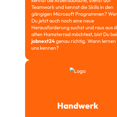
kennst die Arbeitsabläufe, stehst auf
Teamwork und kennst die Skills in den
gängigen Microsoft Programmen? We
Du jetzt auch noch eine neue
Herausforderung suchst und raus aus 
alten Hamsterrad möchtest, bist Du bei
jobnext24
genau richtig. Wann lernen 
uns kennen?
Handwerk