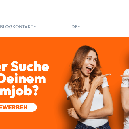
BLOG
KONTAKT
DE
er Suche
 Deinem
mjob?
BEWERBEN