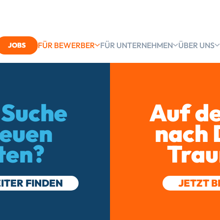
FÜR BEWERBER
FÜR UNTERNEHMEN
ÜBER UNS
JOBS
 Suche
Auf d
neuen
nach
ten?
Trau
ITER FINDEN
JETZT 