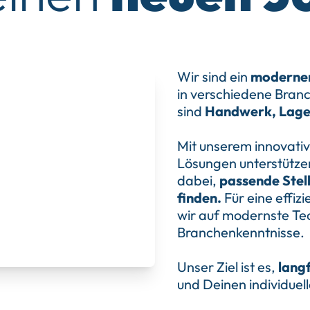
Wir sind ein
moderner
in verschiedene Bran
sind
Handwerk, Lag
Mit unserem innovati
Lösungen unterstütze
dabei,
passende Stel
finden.
Für eine effiz
wir auf modernste T
Branchenkenntnisse.
Unser Ziel ist es,
langf
und Deinen individuel