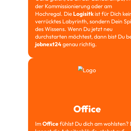
der Kommissionierung oder am
Hochregal. Die
Logisitk
ist für Dich kei
verrücktes Labyrinth, sondern Dein Spi
des Wissens. Wenn Du jetzt neu
durchstarten möchtest, dann bist Du be
jobnext24
genau richtig.
Office
Im
Office
fühlst Du dich am wohlsten?