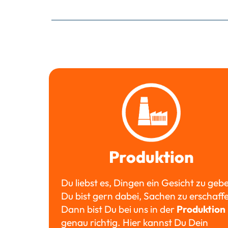
Produktion
Du liebst es, Dingen ein Gesicht zu geb
Du bist gern dabei, Sachen zu erschaff
Dann bist Du bei uns in der
Produktion
genau richtig. Hier kannst Du Dein