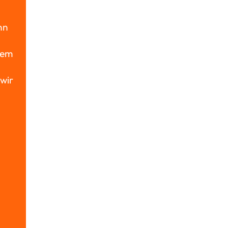
nn
dem
wir